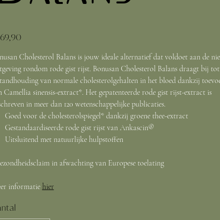
69,90
nusan Cholesterol Balans is jouw ideale alternatief dat voldoet aan de ni
tgeving rondom rode gist rijst. Bonusan Cholesterol Balans draagt bij tot
standhouding van normale cholesterolgehalten in het bloed dankzij toevo
 Camellia sinensis-extract*. Het gepatenteerde rode gist rijst-extract is
schreven in meer dan 120 wetenschappelijke publicaties.
Goed voor de cholesterolspiegel* dankzij groene thee-extract
Gestandaardiseerde rode gist rijst van Ankascin®
Uitsluitend met natuurlijke hulpstoffen
ezondheidsclaim in afwachting van Europese toelating
er informatie
hier
ntal