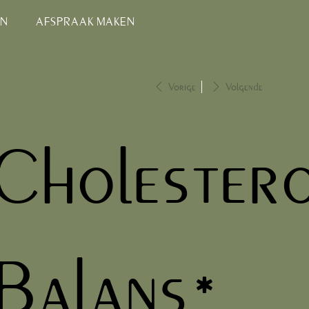
EN
AFSPRAAK MAKEN
Vorige
Volgende
Cholestero
Balans*