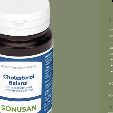
Prijs
€ 
Bo
we
in
van
be
*G
Me
Aa