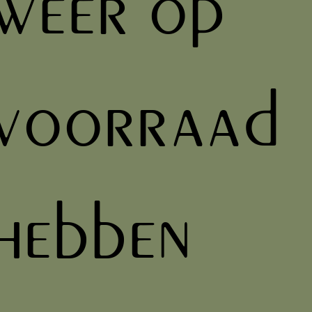
weer op
voorraad
hebben