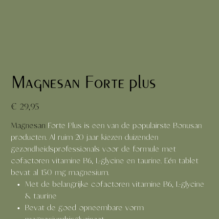
Magnesan Forte plus
Prijs
€ 29,95
Magnesan
Forte Plus is een van de populairste Bonusan
producten. Al ruim 20 jaar kiezen duizenden
gezondheidsprofessionals voor de formule met
cofactoren vitamine B6, L-glycine en taurine. Eén tablet
bevat al 150 mg magnesium.
Met de belangrijke cofactoren vitamine B6, L-glycine
& taurine
Bevat de goed opneembare vorm